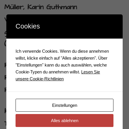
Müller, Karin Guthmann
Vertretungsberechtigter Vorstand
Cookies
gem. § 26 BGB: Stephan Müller
(Vorsitz), Christoph Prinz
Ich verwende Cookies. Wenn du diese annehmen
willst, klicke einfach auf "Alles akzeptieren". Über
Registereintrag:
"Einstellungen" kann du auch auswählen, welche
Cookie-Typen du annehmen willst.
Lesen Sie
Registergericht: Amtsgericht Jena
unsere Cookie-Richtlinien
Registernummer: VR 231337
Einstellungen
Kontakt:
Alles ablehnen
Telefon: 03641 / 22 62 99