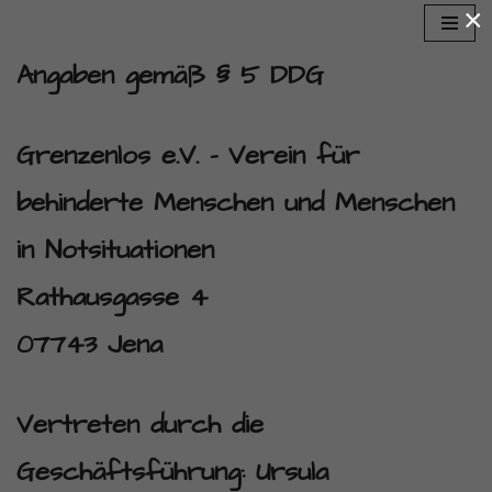
×
Zum
Angaben gemäß § 5 DDG
Inhalt
springen
Grenzenlos e.V. – Verein für
behinderte Menschen und Menschen
in Notsituationen
Rathausgasse 4
07743 Jena
Vertreten durch die
Geschäftsführung: Ursula